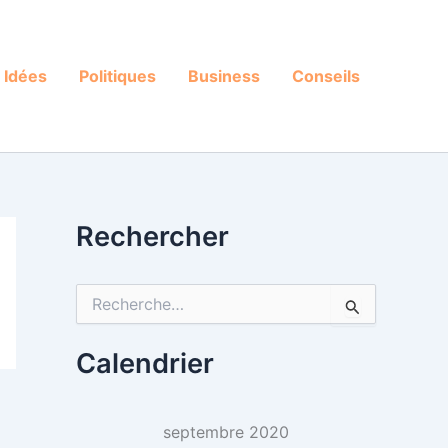
Idées
Politiques
Business
Conseils
Rechercher
R
e
c
h
Calendrier
e
r
c
septembre 2020
h