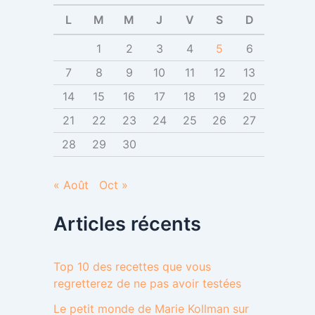
e
r
L
M
M
J
V
S
D
:
1
2
3
4
5
6
7
8
9
10
11
12
13
14
15
16
17
18
19
20
21
22
23
24
25
26
27
28
29
30
« Août
Oct »
Articles récents
Top 10 des recettes que vous
regretterez de ne pas avoir testées
Le petit monde de Marie Kollman sur