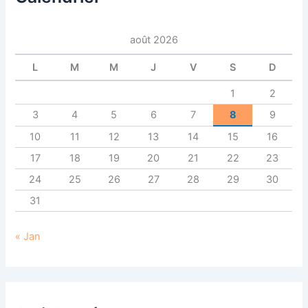
h
e
r
août 2026
:
L
M
M
J
V
S
D
1
2
3
4
5
6
7
8
9
10
11
12
13
14
15
16
17
18
19
20
21
22
23
24
25
26
27
28
29
30
31
« Jan