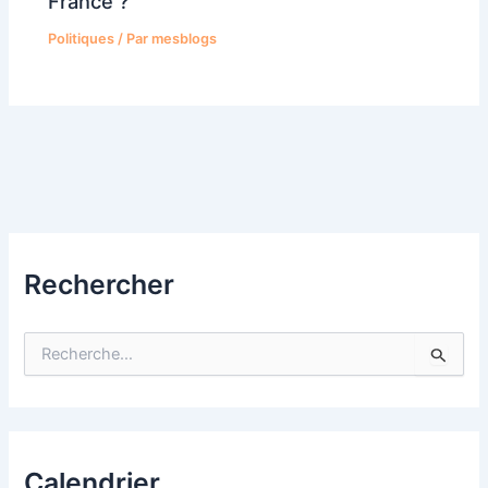
France ?
Politiques
/ Par
mesblogs
Rechercher
R
e
c
h
e
r
c
Calendrier