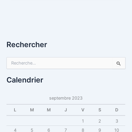
Rechercher
R
e
c
h
Calendrier
e
r
c
septembre 2023
h
e
L
M
M
J
V
S
D
r
1
2
3
:
4
5
6
7
8
9
10