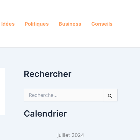
Idées
Politiques
Business
Conseils
Rechercher
R
e
c
h
Calendrier
e
r
c
juillet 2024
h